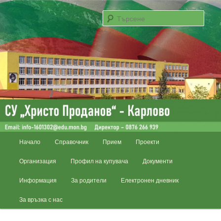
Email: info-1601302@edu.mon.bg; Директор – 0876 266 939
Търс
СУ „Христо Проданов“ – Карлово
Основно
Начало
Справочник
Прием
Проекти
Към
меню
Организация
Профил на купувача
Документи
основното
Информация
За родители
Електронен дневник
съдържание
За връзка с нас