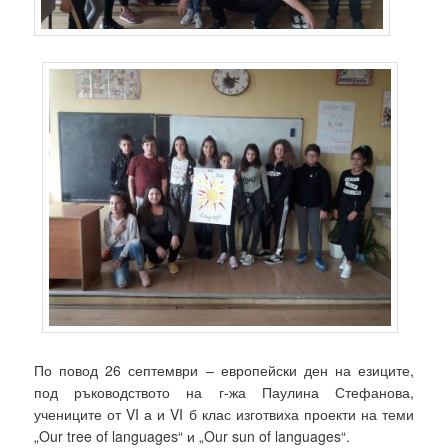
По повод 26 септември – европейски ден на езиците,
под ръководството на г-жа Паулина Стефанова,
учениците от VI а и VI б клас изготвиха проекти на теми
„Our tree of languages“ и „Our sun of languages“.