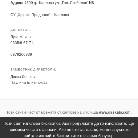
Адрес:
4300 гр. Карлово ул. „Ген. Скобелев“ N8
СУ „Христо Проданов“ – Карлово
ДИРЕКТОР:
Лука Мачев
0335/9-67-71;
0876266939
ЗАМЕСТНИК ДИРЕКТОРИ:
Донка Дончева
Паулина Близнакова
Този сайт е част от мрежата от сайтове на училища
www.daskalo.com
.
Направете и вие сайт на вашето училище напълно безплатно.
Този сайт използва бисквитки. Ако продължите да го използвате, ще
приемем че сте съгласни. Ако не сте съгласни, моля напуснете
Задвижвано с гордост от WordPress
сайта и изтрийте бисквитките от вашия браузър.