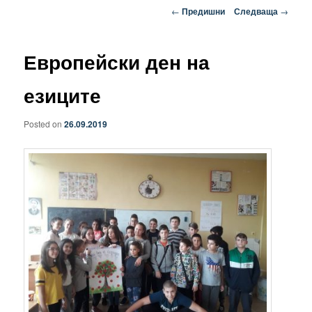
Навигация
←
Предишни
Следваща
→
в
публикациите
Европейски ден на
езиците
Posted on
26.09.2019