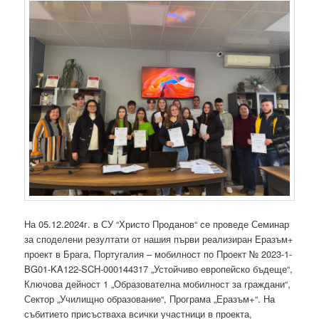
На 05.12.2024г. в СУ “Христо Проданов“ се проведе Семинар
за споделени резултати от нашия първи реализиран Еразъм+
проект в Брага, Португалия – мобилност по Проект № 2023-1-
BG01-KA122-SCH-000144317 „Устойчиво европейско бъдеще“,
Ключова дейност 1 „Образователна мобилност за граждани“,
Сектор „Училищно образование“, Програма „Еразъм+“. На
събитието присъстваха всички участници в проекта,