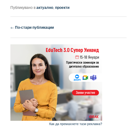
Публикувано в
актуално
,
проекти
Навигация
←
По-стари публикации
в
публикациите
Как да премахнете тази реклама?