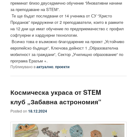
преминат близо двуседмично обучение “Иновативни начини
за преподаване на STEМ”.
Те ще бъдат последвани от 14 ученика от СУ “Христо
Проданов” придружени от 2 преподаватели, които в рамките
на 12 дни ще имат обучение по предприемачество с профил
софтуерни и хардуерни технологии.
Всичко това е възможно благодарение на проект „Устойчиво
европейско бъдеще“, Ключова дейност 1 „Образователна
мобилност за граждани“, Сектор „Училищно образование“ по
програма Еразъм +.
Публикувано в
актуално
,
проекти
Космическа украса от STEM
клуб „Забавна астрономия“
Posted on
18.12.2024