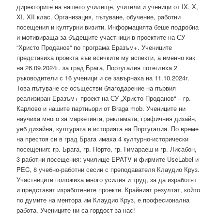
директорите на нашето училище, учители и ученици от IX, X,
XI, XII клас. Организация, пътуване, обучение, работни
посещения и културни визити. Информацията беше подробна
и мотивираща за бъдещите участници в проектите на СУ
“Христо Проданов“ по програма Еразъм+. Учениците
представиха проекта във всичките му аспекти, а именно как
на 26.09.2024г. за град Брага, Португалия потеглиха 2
ръководители с 16 ученици и се завърнаха на 11.10.2024г.
Това пътуване се осъществи благодарение на първия
реализиран Еразъм+ проект на СУ „Христо Проданов“ – гр.
Карлово и нашите партньори от Braga mob. Учениците ни
научиха много за маркетинга, рекламата, графичния дизайн,
уеб дизайна, културата и историята на Португалия. По време
на престоя си в град Брага имаха 4 културно-исторически
посещения: гр. Брага, гр. Порто, гр. Гимараеш и гр. Лисабон,
3 работни посещения: училище EPATV и фирмите UseLabel и
PEC, 8 учебно-работни сесии с преподавателя Клаудио Круз.
Участниците положиха много усилия и труд, за да изработят
и представят изработените проекти. Крайният резултат, който
по думите на ментора им Клаудио Круз, е професионална
работа. Учениците ни са гордост за нас!