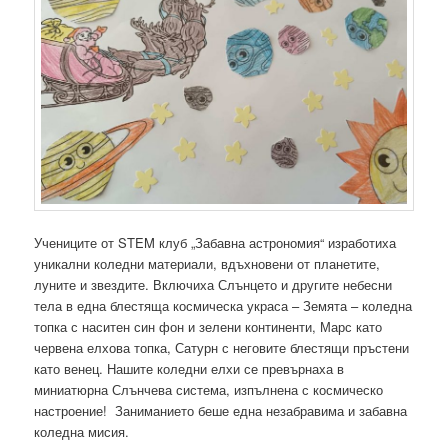
Учениците от STEM клуб „Забавна астрономия“ изработиха
уникални коледни материали, вдъхновени от планетите,
луните и звездите. Включиха Слънцето и другите небесни
тела в една блестяща космическа украса – Земята – коледна
топка с наситен син фон и зелени континенти, Марс като
червена елхова топка, Сатурн с неговите блестящи пръстени
като венец. Нашите коледни елхи се превърнаха в
миниатюрна Слънчева система, изпълнена с космическо
настроение! Заниманието беше една незабравима и забавна
коледна мисия.