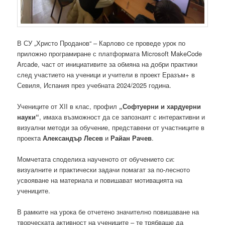
В СУ „Христо Проданов“ – Карлово се проведе урок по
приложно програмиране с платформата Microsoft MakeCode
Arcade, част от инициативите за обмяна на добри практики
след участието на ученици и учители в проект Еразъм+ в
Севиля, Испания през учебната 2024/2025 година.
Учениците от XII в клас, профил
„Софтуерни и хардуерни
науки“
, имаха възможност да се запознаят с интерактивни и
визуални методи за обучение, представени от участниците в
проекта
Александър Лесев
и
Райан Рачев
.
Момчетата споделиха наученото от обучението си:
визуалните и практически задачи помагат за по-лесното
усвояване на материала и повишават мотивацията на
учениците.
В рамките на урока бе отчетено значително повишаване на
творческата активност на учениците – те трябваше да