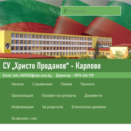
Email: info-1601302@edu.mon.bg; Директор – 0876 266 939
Търс
СУ „Христо Проданов“ – Карлово
Основно
Начало
Справочник
Прием
Проекти
Към
Към
меню
Организация
Профил на купувача
Документи
основното
вторичното
Информация
За родители
Електронен дневник
съдържание
съдържание
За връзка с нас