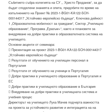
Събитието събра колегията на СУ ,, Христо Проданов“, за да
бъдат споделени знанията и опита, придобити по време на
изпълнението на Проект № 2023-1-BG01-KA122-SCH-
000144317 „Устойчиво европейско бъдеще“, Ключова дейност
1 „Образователна мобилност за граждани“, Сектор „Училищно
образование“, Програма „Еразъм+“, както и плановете за
внедряване на добри практики в образователната система на
училището.
Основни акценти от семинара:
 Презентация на проект 2023-1-BG01-KA122-SCH-000144317
„Устойчиво европейско бъдеще“
 Резултати от обучението на училищен персонал в
Португалия
 Резултати от обучението на ученици в Португалия
 Добри практики в училищното образование в Португалия и
ЕС
 Добри практики в училищното образование в България
 Внедряване на добри практики в училищната система и
учебния процес
Директорът на училището Лука Мачев подчерта важността
на проекта за устойчивото развитие и интеграцията на на